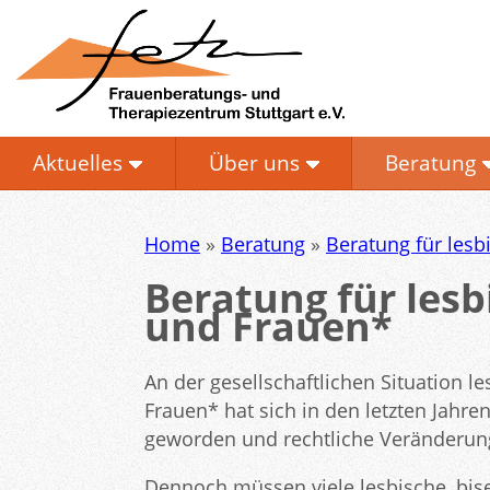
Aktuelles
Über uns
Beratung
Home
»
Beratung
»
Beratung für les
Beratung für les
und Frauen*
An der gesellschaftlichen Situation 
Frauen* hat sich in den letzten Jahren
geworden und rechtliche Veränderung
Dennoch müssen viele lesbische, bi